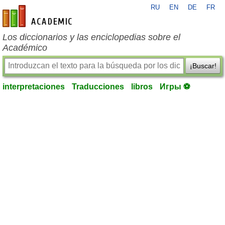
RU
EN
DE
FR
es-academic.com
Los diccionarios y las enciclopedias sobre el
Académico
¡Buscar!
interpretaciones
Traducciones
libros
Игры ⚽