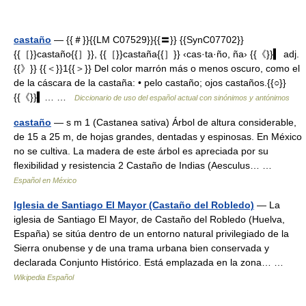
castaño
— {{＃}}{{LM C07529}}{{〓}} {{SynC07702}}
{{［}}castaño{{］}}, {{［}}castaña{{］}} ‹cas·ta·ño, ña› {{《}}▍ adj.
{{》}} {{＜}}1{{＞}} Del color marrón más o menos oscuro, como el
de la cáscara de la castaña: • pelo castaño; ojos castaños.{{○}}
{{《}}▍… …
Diccionario de uso del español actual con sinónimos y antónimos
castaño
— s m 1 (Castanea sativa) Árbol de altura considerable,
de 15 a 25 m, de hojas grandes, dentadas y espinosas. En México
no se cultiva. La madera de este árbol es apreciada por su
flexibilidad y resistencia 2 Castaño de Indias (Aesculus… …
Español en México
Iglesia de Santiago El Mayor (Castaño del Robledo)
— La
iglesia de Santiago El Mayor, de Castaño del Robledo (Huelva,
España) se sitúa dentro de un entorno natural privilegiado de la
Sierra onubense y de una trama urbana bien conservada y
declarada Conjunto Histórico. Está emplazada en la zona… …
Wikipedia Español