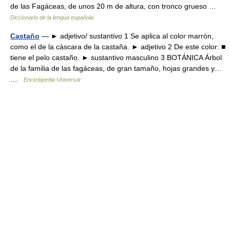
de las Fagáceas, de unos 20 m de altura, con tronco grueso …
Diccionario de la lengua española
Castaño
— ► adjetivo/ sustantivo 1 Se aplica al color marrón,
como el de la cáscara de la castaña. ► adjetivo 2 De este color: ■
tiene el pelo castaño. ► sustantivo masculino 3 BOTÁNICA Árbol
de la familia de las fagáceas, de gran tamaño, hojas grandes y…
…
Enciclopedia Universal