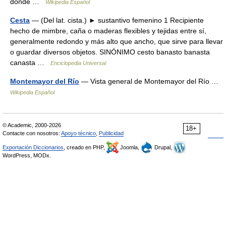
donde …
Wikipedia Español
Cesta
— (Del lat. cista.) ► sustantivo femenino 1 Recipiente
hecho de mimbre, caña o maderas flexibles y tejidas entre sí,
generalmente redondo y más alto que ancho, que sirve para llevar
o guardar diversos objetos. SINÓNIMO cesto banasto banasta
canasta …
Enciclopedia Universal
Montemayor del Río
— Vista general de Montemayor del Río …
Wikipedia Español
© Academic, 2000-2026
18+
Contacte con nosotros:
Apoyo técnico
,
Publicidad
Exportación Diccionarios
, creado en PHP,
Joomla,
Drupal,
WordPress, MODx.